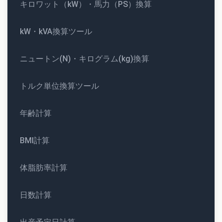
キロワット（kW）・馬力（PS）換算
kW・kVA換算ツール
ニュートン(N)・キログラム(kg)換算
トルク単位換算ツール
年齢計算
BMI計算
体脂肪率計算
日数計算