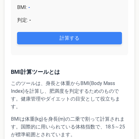
BMI:
-
判定:
-
計算する
BMI計算ツールとは
このツールは、身長と体重からBMI(Body Mass
Index)を計算し、肥満度を判定するためのもので
す。健康管理やダイエットの目安として役立ちま
す。
BMIは体重(kg)を身長(m)の二乗で割って計算されま
す。国際的に用いられている体格指数で、18.5～25
が標準範囲とされています。