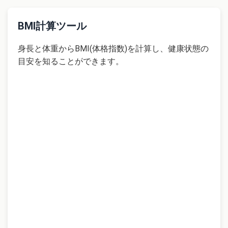
BMI計算ツール
身長と体重からBMI(体格指数)を計算し、健康状態の
目安を知ることができます。